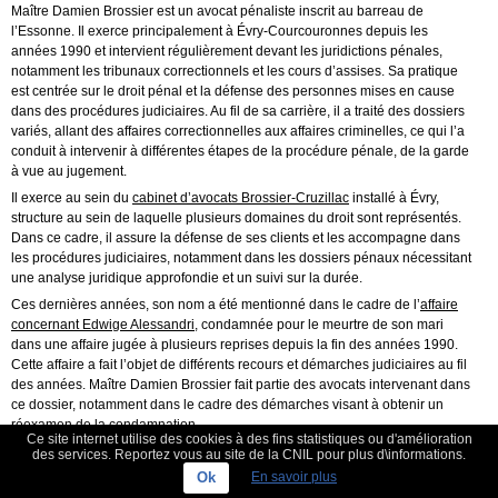
Maître Damien Brossier est un avocat pénaliste inscrit au barreau de
l’Essonne. Il exerce principalement à Évry-Courcouronnes depuis les
années 1990 et intervient régulièrement devant les juridictions pénales,
notamment les tribunaux correctionnels et les cours d’assises. Sa pratique
est centrée sur le droit pénal et la défense des personnes mises en cause
dans des procédures judiciaires. Au fil de sa carrière, il a traité des dossiers
variés, allant des affaires correctionnelles aux affaires criminelles, ce qui l’a
conduit à intervenir à différentes étapes de la procédure pénale, de la garde
à vue au jugement.
Il exerce au sein du
cabinet d’avocats Brossier-Cruzillac
installé à Évry,
structure au sein de laquelle plusieurs domaines du droit sont représentés.
Dans ce cadre, il assure la défense de ses clients et les accompagne dans
les procédures judiciaires, notamment dans les dossiers pénaux nécessitant
une analyse juridique approfondie et un suivi sur la durée.
Ces dernières années, son nom a été mentionné dans le cadre de l’
affaire
concernant Edwige Alessandri,
condamnée pour le meurtre de son mari
dans une affaire jugée à plusieurs reprises depuis la fin des années 1990.
Cette affaire a fait l’objet de différents recours et démarches judiciaires au fil
des années. Maître Damien Brossier fait partie des avocats intervenant dans
ce dossier, notamment dans le cadre des démarches visant à obtenir un
réexamen de la condamnation.
Ce site internet utilise des cookies à des fins statistiques ou d'amélioration
L’affaire Alessandri a suscité un intérêt médiatique et judiciaire important en
des services. Reportez vous au site de la CNIL pour plus d\informations.
raison de la durée de la procédure et des débats autour de certains éléments
Ok
En savoir plus
du dossier. Dans ce contexte, les avocats impliqués ont entrepris différentes