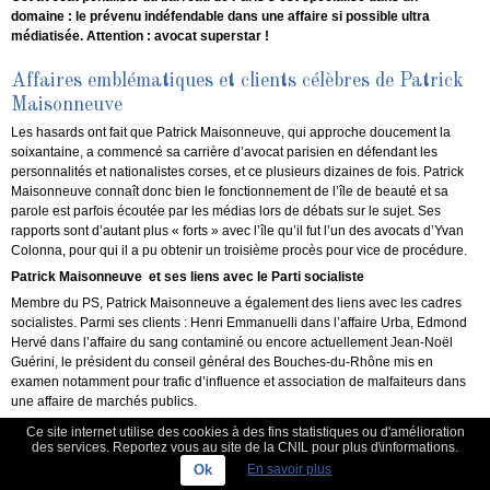
domaine : le prévenu indéfendable dans une affaire si possible ultra
médiatisée. Attention : avocat superstar !
Affaires emblématiques et clients célèbres de Patrick
Maisonneuve
Les hasards ont fait que Patrick Maisonneuve, qui approche doucement la
soixantaine, a commencé sa carrière d’avocat parisien en défendant les
personnalités et nationalistes corses, et ce plusieurs dizaines de fois. Patrick
Maisonneuve connaît donc bien le fonctionnement de l’île de beauté et sa
parole est parfois écoutée par les médias lors de débats sur le sujet. Ses
rapports sont d’autant plus « forts » avec l’île qu’il fut l’un des avocats d’Yvan
Colonna, pour qui il a pu obtenir un troisième procès pour vice de procédure.
Patrick Maisonneuve et ses liens avec le Parti socialiste
Membre du PS, Patrick Maisonneuve a également des liens avec les cadres
socialistes. Parmi ses clients : Henri Emmanuelli dans l’affaire Urba, Edmond
Hervé dans l’affaire du sang contaminé ou encore actuellement Jean-Noël
Guérini, le président du conseil général des Bouches-du-Rhône mis en
examen notamment pour trafic d’influence et association de malfaiteurs dans
une affaire de marchés publics.
Mais l’un des épisodes peut-être les plus douloureux de sa carrière fut le
Ce site internet utilise des cookies à des fins statistiques ou d'amélioration
suicide de Pierre Bérégovoy, qu’il défendit dans une affaire de prêt d’un
des services. Reportez vous au site de la CNIL pour plus d\informations.
million de francs. « Je n’oublierai jamais (sa) descente aux enfers,
Ok
En savoir plus
l’accablement d’un homme au point qu’il va vers la mort. On se dit : “Ai-je tout