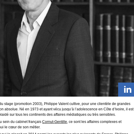
du stage (promotion 2003), Philippe Valent cultive, pour une clientèle de grandes
on absolue. Né en 1973 et ayant vécu jusqu’à l’adolescence en Côte d’Ivoire, il est
laidé sur tous les continents des affaires médiatiques ou très sensibles.
au sein du cabinet français
Cornut-Gentille
, ce sont les affaires complexes et
ui le cœur de son métier.