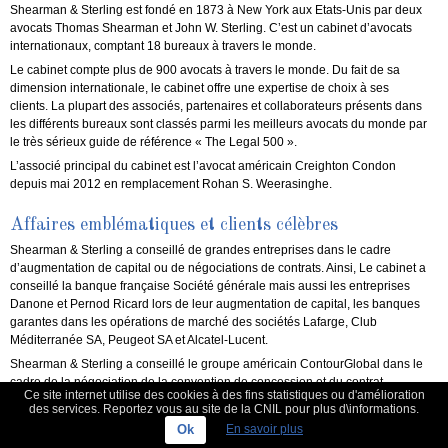
Shearman & Sterling est fondé en 1873 à New York aux Etats-Unis par deux
avocats Thomas Shearman et John W. Sterling. C’est un cabinet d’avocats
internationaux, comptant 18 bureaux à travers le monde.
Le cabinet compte plus de 900 avocats à travers le monde. Du fait de sa
dimension internationale, le cabinet offre une expertise de choix à ses
clients. La plupart des associés, partenaires et collaborateurs présents dans
les différents bureaux sont classés parmi les meilleurs avocats du monde par
le très sérieux guide de référence « The Legal 500 ».
L’associé principal du cabinet est l’avocat américain Creighton Condon
depuis mai 2012 en remplacement Rohan S. Weerasinghe.
Affaires emblématiques et clients célèbres
Shearman & Sterling a conseillé de grandes entreprises dans le cadre
d’augmentation de capital ou de négociations de contrats. Ainsi, Le cabinet a
conseillé la banque française Société générale mais aussi les entreprises
Danone et Pernod Ricard lors de leur augmentation de capital, les banques
garantes dans les opérations de marché des sociétés Lafarge, Club
Méditerranée SA, Peugeot SA et Alcatel-Lucent.
Shearman & Sterling a conseillé le groupe américain ContourGlobal dans le
cadre de la négociation de la convention de concession et du contrat
Ce site internet utilise des cookies à des fins statistiques ou d'amélioration
d’achat/vente d’énergie électrique, ainsi que sur les aspects américain du
des services. Reportez vous au site de la CNIL pour plus d\informations.
financement de la centrale électrique de Lomé. C’est un des investissements
Ok
En savoir plus
les plus significatifs dans le secteur de l’énergie en Afrique de l’Ouest.