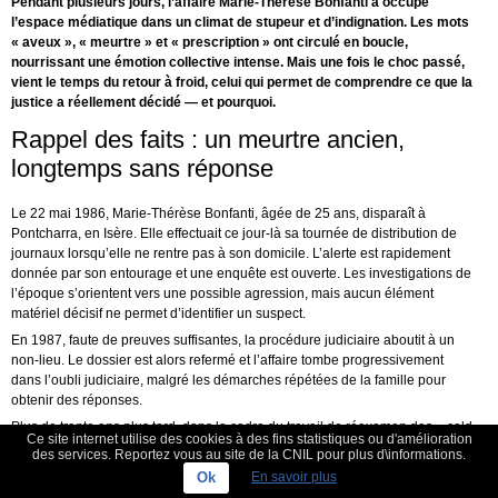
Pendant plusieurs jours, l’affaire Marie-Thérèse Bonfanti a occupé
l’espace médiatique dans un climat de stupeur et d’indignation. Les mots
« aveux », « meurtre » et « prescription » ont circulé en boucle,
nourrissant une émotion collective intense. Mais une fois le choc passé,
vient le temps du retour à froid, celui qui permet de comprendre ce que la
justice a réellement décidé — et pourquoi.
Rappel des faits : un meurtre ancien,
longtemps sans réponse
Le 22 mai 1986, Marie-Thérèse Bonfanti, âgée de 25 ans, disparaît à
Pontcharra, en Isère. Elle effectuait ce jour-là sa tournée de distribution de
journaux lorsqu’elle ne rentre pas à son domicile. L’alerte est rapidement
donnée par son entourage et une enquête est ouverte. Les investigations de
l’époque s’orientent vers une possible agression, mais aucun élément
matériel décisif ne permet d’identifier un suspect.
En 1987, faute de preuves suffisantes, la procédure judiciaire aboutit à un
non-lieu. Le dossier est alors refermé et l’affaire tombe progressivement
dans l’oubli judiciaire, malgré les démarches répétées de la famille pour
obtenir des réponses.
Plus de trente ans plus tard, dans le cadre du travail de réexamen des « cold
Ce site internet utilise des cookies à des fins statistiques ou d'amélioration
cases », l’enquête est relancée. Les enquêteurs auditionnent de nouveau
des services. Reportez vous au site de la CNIL pour plus d\informations.
plusieurs personnes déjà entendues dans les années 1980. En 2022, un
Ok
En savoir plus
homme reconnaît avoir tué Marie-Thérèse Bonfanti. Il explique qu’une