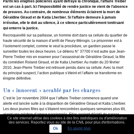
Parmi les énigmes policières ayant défrayé la chronique, l’affaire Treiber
est un cas à part. Ici l’impossibilité de rendre justice ne vient de l’absence
de preuves. Au contraire, de nombreux éléments éclairent la mort de
Géraldine Giraud et de Katia Lherbier. Si l’affaire demeure à jamais
irrésolue, elle le doit au silence, à ce silence particulièrement tonitruant
qui enterre la justice.
Recroquevillé sur sa paillasse, un homme dort dans sa cellule du quartier de
haute sécurité de la maison d’arrêt de Fleury-Mérogis. Le prisonnier est à
l’isolement complet, comme le veut la procédure, un gardien passe le
surveiller toutes les deux heures. Le détenu N° 37700 n’est autre que Jean-
Pierre Treiber mis en examen pour l’assassinat de Géraldine Giraud, la fille
du comédien Roland Giraud, et de Katia Lherbier. Au matin du 20 février
2010, Jean-Pierre Treiber est retrouvé pendu dans sa cellule. Avec la mort
du principal suspect, l’action publique s’éteint et l’affaire se transforme en
énigme définitive.
Un « innocent » accablé par les charges
C’est le 1er novembre 2004 que l’affaire Treiber commence quand une
alerte est lancée suite à la disparition de Géraldine Giraud et Katia Lherbier.
Les deux jeunes filles qui s’étaient rencontrées quelques semaines plus tôt,
vivent une relation d’amour passionnée. Elles avaient décidé de passer
Ce site internet utilise des cookies à des fins statistiques ou d'amélioration
quelques jours ensembles dans la maison que possède Roland Giraud
des services. Reportez vous au site de la CNIL pour plus d\informations.
dans l’Yonne à une centaine de kilomètres de Paris.
Ok
En savoir plus
La police va rapidement se mettre sur la piste de Jean-Pierre Treiber. Ce