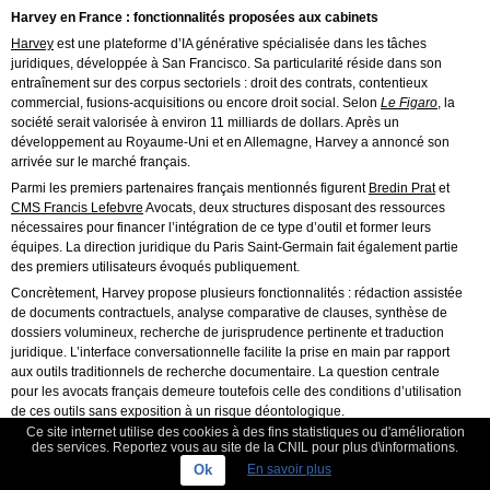
Harvey en France : fonctionnalités proposées aux cabinets
Harvey
est une plateforme d’IA générative spécialisée dans les tâches
juridiques, développée à San Francisco. Sa particularité réside dans son
entraînement sur des corpus sectoriels : droit des contrats, contentieux
commercial, fusions-acquisitions ou encore droit social. Selon
Le Figaro
, la
société serait valorisée à environ 11 milliards de dollars. Après un
développement au Royaume-Uni et en Allemagne, Harvey a annoncé son
arrivée sur le marché français.
Parmi les premiers partenaires français mentionnés figurent
Bredin Prat
et
CMS Francis Lefebvre
Avocats, deux structures disposant des ressources
nécessaires pour financer l’intégration de ce type d’outil et former leurs
équipes. La direction juridique du Paris Saint-Germain fait également partie
des premiers utilisateurs évoqués publiquement.
Concrètement, Harvey propose plusieurs fonctionnalités : rédaction assistée
de documents contractuels, analyse comparative de clauses, synthèse de
dossiers volumineux, recherche de jurisprudence pertinente et traduction
juridique. L’interface conversationnelle facilite la prise en main par rapport
aux outils traditionnels de recherche documentaire. La question centrale
pour les avocats français demeure toutefois celle des conditions d’utilisation
de ces outils sans exposition à un risque déontologique.
Ce site internet utilise des cookies à des fins statistiques ou d'amélioration
Le cadre déontologique applicable : RIN, secret professionnel et
des services. Reportez vous au site de la CNIL pour plus d\informations.
indépendance
Ok
En savoir plus
Le
Règlement Intérieur National
(RIN) pose plusieurs exigences essentielles