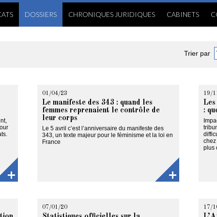
ATS
DOSSIERS
CHRONIQUES JURIDIQUES
CABINETS
C
Trier par
01/04/23
19/1
Le manifeste des 343 : quand les
Les 
femmes reprenaient le contrôle de
: qu
leur corps
nt,
Impac
pour
tribu
Le 5 avril c’est l’anniversaire du manifeste des
ts.
diffi
343, un texte majeur pour le féminisme et la loi en
chez 
France
plus 
07/01/20
17/1
tion
Statistiques officielles sur la
L’A