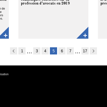
profession d’avocats en 2019
pre
on de
de
ers
es.
…
…
1
3
4
5
6
7
17
« Précédent
Suivant »
isation