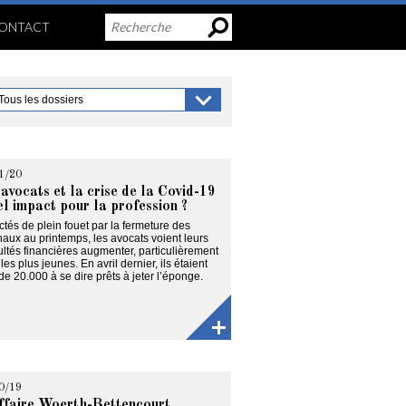
ONTACT
1/20
avocats et la crise de la Covid-19
el impact pour la profession ?
tés de plein fouet par la fermeture des
naux au printemps, les avocats voient leurs
cultés financières augmenter, particulièrement
les plus jeunes. En avril dernier, ils étaient
de 20.000 à se dire prêts à jeter l’éponge.
0/19
ffaire Woerth-Bettencourt,